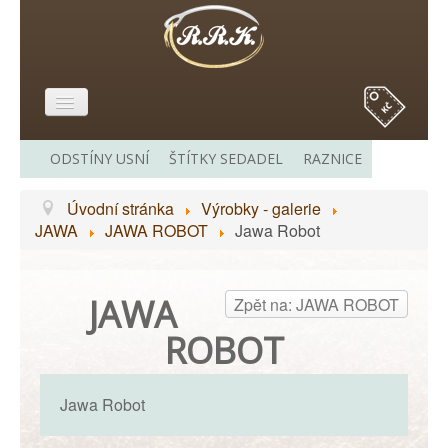
E-SHOP
ODSTÍNY USNÍ
ŠTÍTKY SEDADEL
RAZNICE
O MĚ
Úvodní stránka
Výrobky - galerie
VÝROBKY - GALERIE
JAWA
JAWA ROBOT
Jawa Robot
CENÍK
ODKAZY
JAWA
Zpět na: JAWA ROBOT
KONTAKT
ROBOT
Jawa Robot