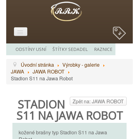
E-SHOP
ODSTÍNY USNÍ
ŠTÍTKY SEDADEL
RAZNICE
O MĚ
Úvodní stránka
Výrobky - galerie
VÝROBKY - GALERIE
JAWA
JAWA ROBOT
CENÍK
Stadion S11 na Jawa Robot
ODKAZY
STADION
KONTAKT
Zpět na: JAWA ROBOT
S11 NA JAWA ROBOT
kožené brašny typ Stadion S11 na Jawa