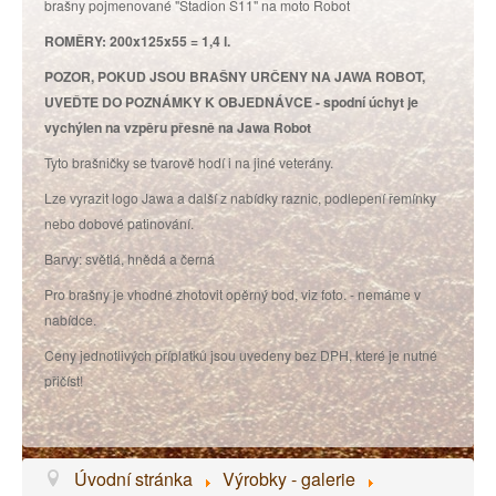
brašny pojmenované "Stadion S11" na moto Robot
ROMĚRY: 200x125x55 = 1,4 l.
POZOR, POKUD JSOU BRAŠNY URČENY NA JAWA ROBOT,
UVEĎTE DO POZNÁMKY K OBJEDNÁVCE - spodní úchyt je
vychýlen na vzpěru přesně na Jawa Robot
Tyto brašničky se tvarově hodí i na jiné veterány.
Lze vyrazit logo Jawa a další z nabídky raznic, podlepení řemínky
nebo dobové patinování.
Barvy: světlá, hnědá a černá
Pro brašny je vhodné zhotovit opěrný bod, viz foto. - nemáme v
nabídce.
Ceny jednotlivých příplatků jsou uvedeny bez DPH, které je nutné
přičíst!
Úvodní stránka
Výrobky - galerie