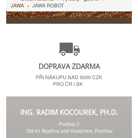
JAWA
JAWA ROBOT
DOPRAVA ZDARMA
PŘI NÁKUPU NAD 5000 CZK
PRO ČR i SK
ING. RADIM KOCOUREK, PH.D.
Podlesí 3
768 61 Bystřice pod Hostýnem, Rychlov