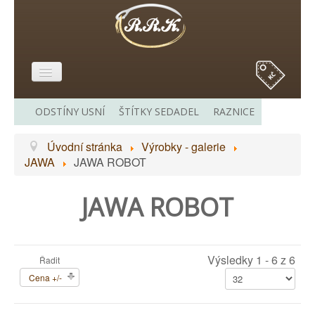
E-SHOP
ODSTÍNY USNÍ
ŠTÍTKY SEDADEL
RAZNICE
O MĚ
Úvodní stránka
Výrobky - galerie
VÝROBKY - GALERIE
JAWA
JAWA ROBOT
CENÍK
JAWA ROBOT
ODKAZY
KONTAKT
Výsledky 1 - 6 z 6
Řadit
Cena +/-