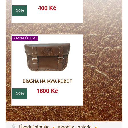
400 Kč
-10%
DOPORUČUJEME
BRAŠNA NA JAWA ROBOT
1600 Kč
-10%
Úvodní stránka
Výrobky - galerie